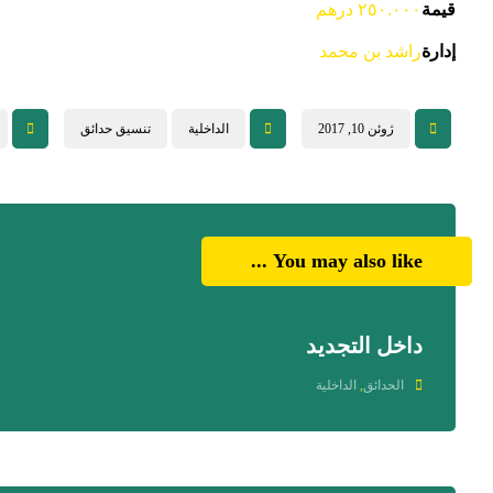
قيمة
٢٥٠.٠٠٠ درهم
إدارة
راشد بن محمد
ژوئن 10, 2017
الداخلية
تنسيق حدائق
You may also like ...
داخل التجديد
الحدائق
,
الداخلية