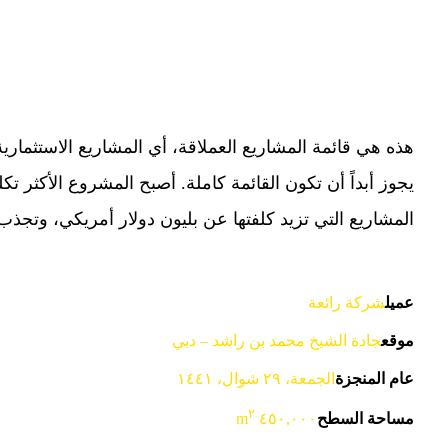
هذه هي قائمة المشاريع العملاقة، أي المشاريع الاستثمار
يجوز أبداً أن تكون القائمة كاملة. أصبح المشروع الأكثر ت
المشاريع التي تزيد كلفتها عن بليون دولار أمريكي، وتجذب ان
عميل
شركة رائعة
موقع
جادة الشيخ محمد بن راشد – دبي
عام المنجزة
الجمعة، ٢٩ شوال، ١٤٤١
٢
مساحة السطح
٤٥٠,٠٠٠ m