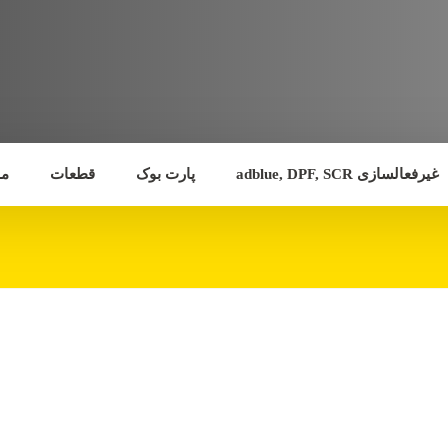
غیرفعالسازی adblue, DPF, SCR
پارت بوک
قطعات
مق