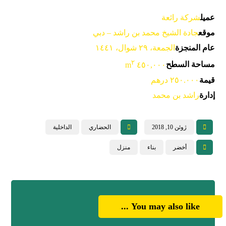
عميل
شركة رائعة
موقع
جادة الشيخ محمد بن راشد – دبي
عام المنجزة
الجمعة، ٢٩ شوال، ١٤٤١
٢
مساحة السطح
٤٥٠,٠٠٠ m
قيمة
٢٥٠.٠٠٠ درهم
إدارة
راشد بن محمد
ژوئن 10, 2018
الحضاري
الداخلية
أخضر
بناء
منزل
You may also like ...